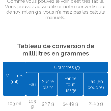
Comme vous pouvez le voir, c'est très facile.
Vous pouvez aussi utiliser notre convertisseur
de 103 ml en g si vous n'aimez pas les calculs
manuels..
Tableau de conversion de
millilitres en grammes
Grammes (g)
Millilitres
Farine
Sucre
Lait (en
(ml)
Eau
tout
blanc
poudre)
usage
103
103 ml
92.7 g
54.49 g
21.63 g
g