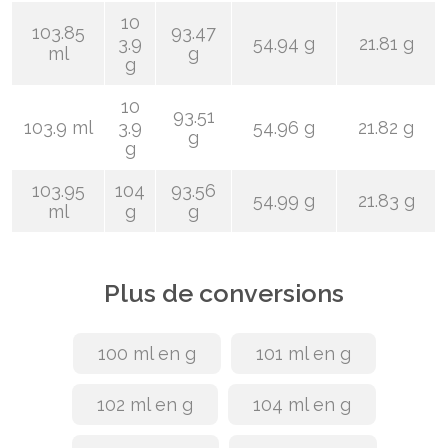
10
103.85
93.47
3.9
54.94 g
21.81 g
ml
g
g
10
93.51
103.9 ml
3.9
54.96 g
21.82 g
g
g
103.95
104
93.56
54.99 g
21.83 g
ml
g
g
Plus de conversions
100 ml en g
101 ml en g
102 ml en g
104 ml en g