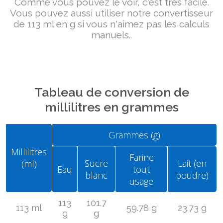
Comme vous pouvez le voir, c'est très facile.
Vous pouvez aussi utiliser notre convertisseur
de 113 ml en g si vous n'aimez pas les calculs
manuels..
Tableau de conversion de
millilitres en grammes
Grammes (g)
Millilitres
Farine
Sucre
Lait (en
(ml)
Eau
tout
blanc
poudre)
usage
113
101.7
113 ml
59.78 g
23.73 g
g
g