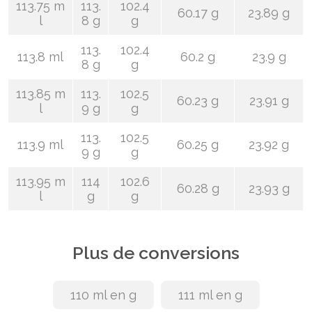
113.75 m
113.
102.4
60.17 g
23.89 g
l
8 g
g
113.
102.4
113.8 ml
60.2 g
23.9 g
8 g
g
113.85 m
113.
102.5
60.23 g
23.91 g
l
9 g
g
113.
102.5
113.9 ml
60.25 g
23.92 g
9 g
g
113.95 m
114
102.6
60.28 g
23.93 g
l
g
g
Plus de conversions
110 ml en g
111 ml en g