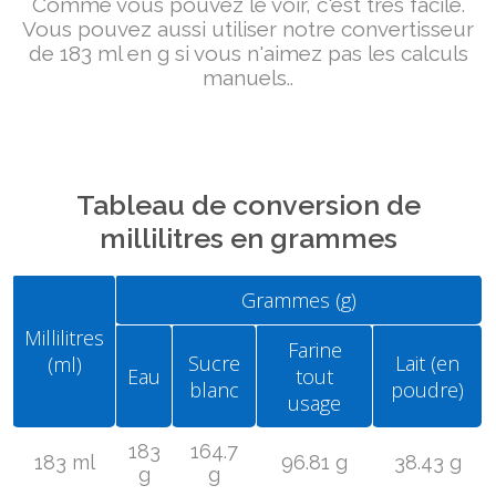
Comme vous pouvez le voir, c'est très facile.
Vous pouvez aussi utiliser notre convertisseur
de 183 ml en g si vous n'aimez pas les calculs
manuels..
Tableau de conversion de
millilitres en grammes
Grammes (g)
Millilitres
Farine
Sucre
Lait (en
(ml)
Eau
tout
blanc
poudre)
usage
183
164.7
183 ml
96.81 g
38.43 g
g
g