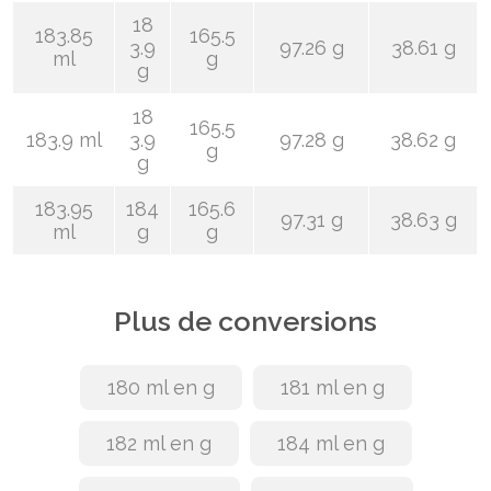
18
183.85
165.5
3.9
97.26 g
38.61 g
ml
g
g
18
165.5
183.9 ml
3.9
97.28 g
38.62 g
g
g
183.95
184
165.6
97.31 g
38.63 g
ml
g
g
Plus de conversions
180 ml en g
181 ml en g
182 ml en g
184 ml en g