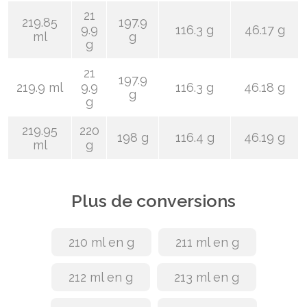
21
219.85
197.9
9.9
116.3 g
46.17 g
ml
g
g
21
197.9
219.9 ml
9.9
116.3 g
46.18 g
g
g
219.95
220
198 g
116.4 g
46.19 g
ml
g
Plus de conversions
210 ml en g
211 ml en g
212 ml en g
213 ml en g