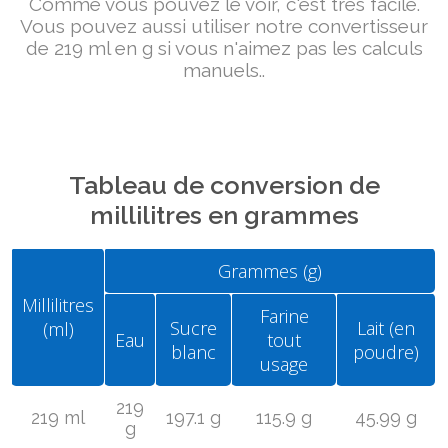
Comme vous pouvez le voir, c'est très facile.
Vous pouvez aussi utiliser notre convertisseur
de 219 ml en g si vous n'aimez pas les calculs
manuels..
Tableau de conversion de
millilitres en grammes
Grammes (g)
Millilitres
Farine
Sucre
Lait (en
(ml)
Eau
tout
blanc
poudre)
usage
219
219 ml
197.1 g
115.9 g
45.99 g
g