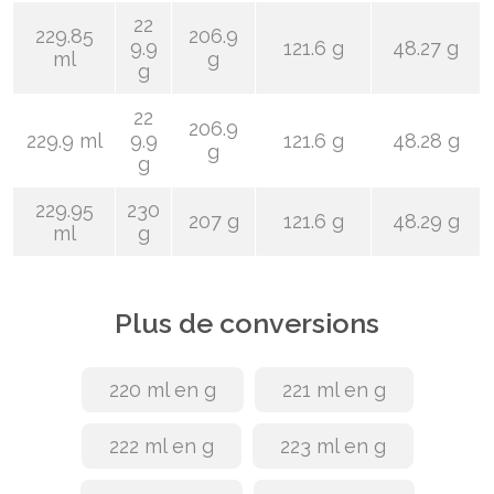
22
229.85
206.9
9.9
121.6 g
48.27 g
ml
g
g
22
206.9
229.9 ml
9.9
121.6 g
48.28 g
g
g
229.95
230
207 g
121.6 g
48.29 g
ml
g
Plus de conversions
220 ml en g
221 ml en g
222 ml en g
223 ml en g