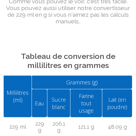
Comme vous pouvez le voir, c'est très facile.
Vous pouvez aussi utiliser notre convertisseur
de 229 ml en g si vous n'aimez pas les calculs
manuels..
Tableau de conversion de
millilitres en grammes
Grammes (g)
Millilitres
Farine
Sucre
Lait (en
(ml)
Eau
tout
blanc
poudre)
usage
229
206.1
229 ml
121.1 g
48.09 g
g
g