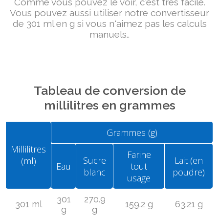
Comme vous pouvez le voir, c'est très facile.
Vous pouvez aussi utiliser notre convertisseur
de 301 ml en g si vous n'aimez pas les calculs
manuels..
Tableau de conversion de
millilitres en grammes
Grammes (g)
Millilitres
Farine
Sucre
Lait (en
(ml)
Eau
tout
blanc
poudre)
usage
301
270.9
301 ml
159.2 g
63.21 g
g
g