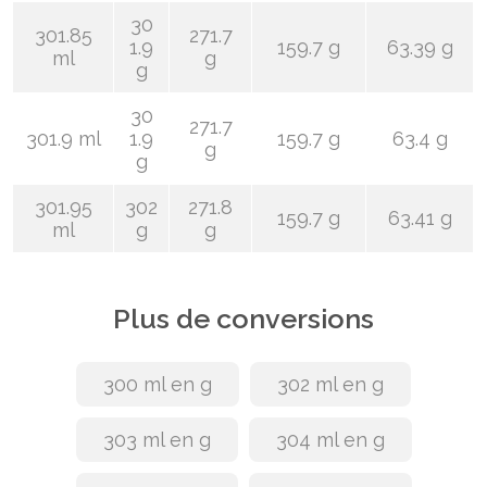
30
301.85
271.7
1.9
159.7 g
63.39 g
ml
g
g
30
271.7
301.9 ml
1.9
159.7 g
63.4 g
g
g
301.95
302
271.8
159.7 g
63.41 g
ml
g
g
Plus de conversions
300 ml en g
302 ml en g
303 ml en g
304 ml en g