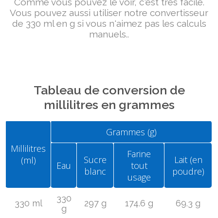
Comme vous pouvez le voir, c'est très facile.
Vous pouvez aussi utiliser notre convertisseur
de 330 ml en g si vous n'aimez pas les calculs
manuels..
Tableau de conversion de
millilitres en grammes
Grammes (g)
Millilitres
Farine
Sucre
Lait (en
(ml)
Eau
tout
blanc
poudre)
usage
330
330 ml
297 g
174.6 g
69.3 g
g