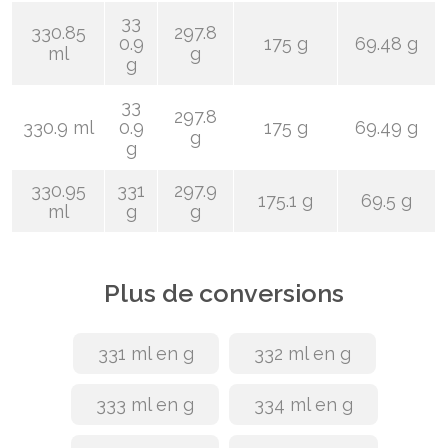
33
330.85
297.8
0.9
175 g
69.48 g
ml
g
g
33
297.8
330.9 ml
0.9
175 g
69.49 g
g
g
330.95
331
297.9
175.1 g
69.5 g
ml
g
g
Plus de conversions
331 ml en g
332 ml en g
333 ml en g
334 ml en g