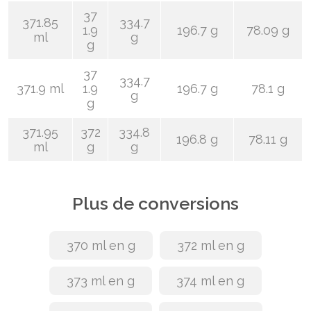
37
371.85
334.7
1.9
196.7 g
78.09 g
ml
g
g
37
334.7
371.9 ml
1.9
196.7 g
78.1 g
g
g
371.95
372
334.8
196.8 g
78.11 g
ml
g
g
Plus de conversions
370 ml en g
372 ml en g
373 ml en g
374 ml en g