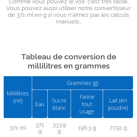
Comme vous pouvez le voir, c'est très facile.
Vous pouvez aussi utiliser notre convertisseur
de 371 ml en g si vous n'aimez pas les calculs
manuels..
Tableau de conversion de
millilitres en grammes
Grammes (g)
Millilitres
Farine
Sucre
Lait (en
(ml)
Eau
tout
blanc
poudre)
usage
371
333.9
371 ml
196.3 g
77.91 g
g
g