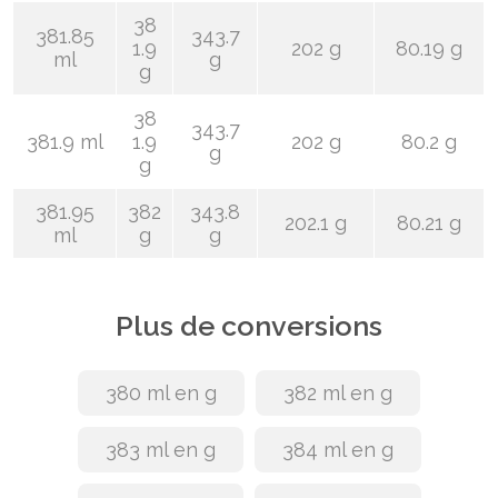
38
381.85
343.7
1.9
202 g
80.19 g
ml
g
g
38
343.7
381.9 ml
1.9
202 g
80.2 g
g
g
381.95
382
343.8
202.1 g
80.21 g
ml
g
g
Plus de conversions
380 ml en g
382 ml en g
383 ml en g
384 ml en g