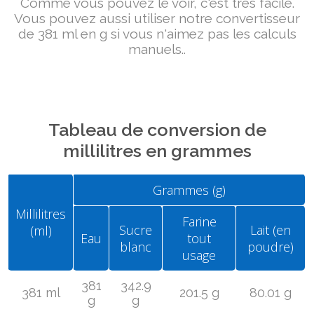
Comme vous pouvez le voir, c'est très facile.
Vous pouvez aussi utiliser notre convertisseur
de 381 ml en g si vous n'aimez pas les calculs
manuels..
Tableau de conversion de
millilitres en grammes
Grammes (g)
Millilitres
Farine
Sucre
Lait (en
(ml)
Eau
tout
blanc
poudre)
usage
381
342.9
381 ml
201.5 g
80.01 g
g
g