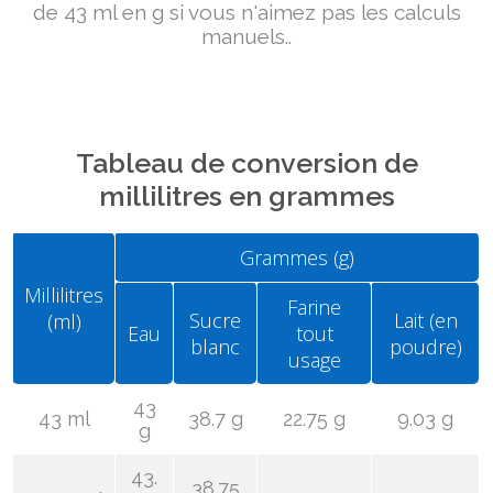
de 43 ml en g si vous n'aimez pas les calculs
manuels..
Tableau de conversion de
millilitres en grammes
Grammes (g)
Millilitres
Farine
Sucre
Lait (en
(ml)
Eau
tout
blanc
poudre)
usage
43
43 ml
38.7 g
22.75 g
9.03 g
g
43.
38.75