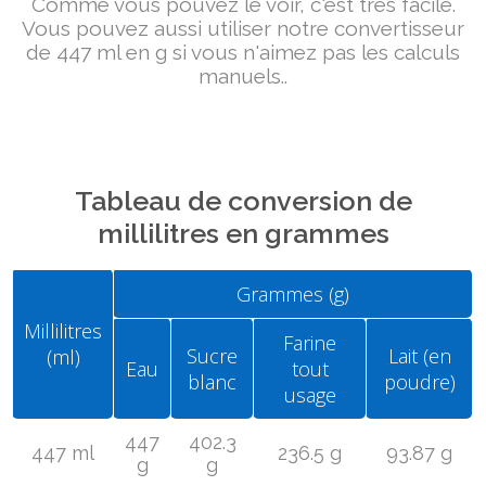
Comme vous pouvez le voir, c'est très facile.
Vous pouvez aussi utiliser notre convertisseur
de 447 ml en g si vous n'aimez pas les calculs
manuels..
Tableau de conversion de
millilitres en grammes
Grammes (g)
Millilitres
Farine
Sucre
Lait (en
(ml)
Eau
tout
blanc
poudre)
usage
447
402.3
447 ml
236.5 g
93.87 g
g
g