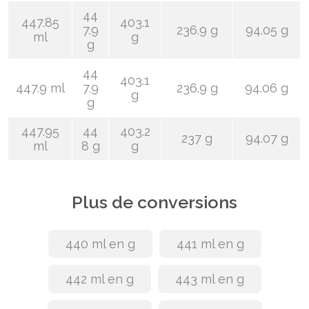
44
447.85
403.1
7.9
236.9 g
94.05 g
ml
g
g
44
403.1
447.9 ml
7.9
236.9 g
94.06 g
g
g
447.95
44
403.2
237 g
94.07 g
ml
8 g
g
Plus de conversions
440 ml en g
441 ml en g
442 ml en g
443 ml en g