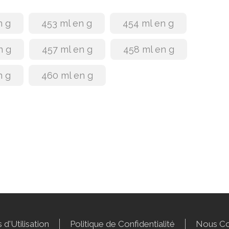
n g
453 ml en g
454 ml en g
n g
457 ml en g
458 ml en g
n g
460 ml en g
 d'Utilisation
Politique de Confidentialité
Nous Co