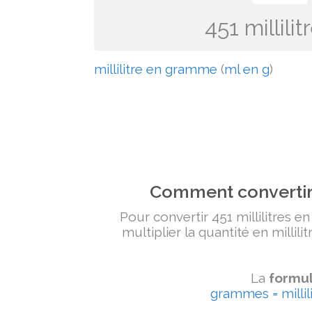
451 millil
millilitre en gramme
(
ml en g
)
Comment convertir 
Pour convertir 451 millilitres e
multiplier la quantité en millili
La
formul
grammes = millili