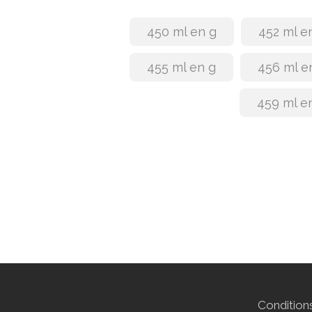
450 ml en g
452 ml e
455 ml en g
456 ml e
459 ml e
Conditions