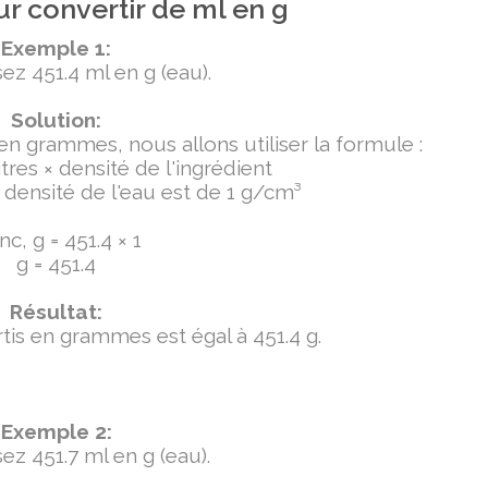
r convertir de ml en g
Exemple 1:
ez 451.4 ml en g (eau).
Solution:
 en grammes, nous allons utiliser la formule :
tres × densité de l'ingrédient
densité de l'eau est de 1 g/cm³
c, g = 451.4 × 1
g = 451.4
Résultat:
ertis en grammes est égal à 451.4 g.
Exemple 2:
ez 451.7 ml en g (eau).