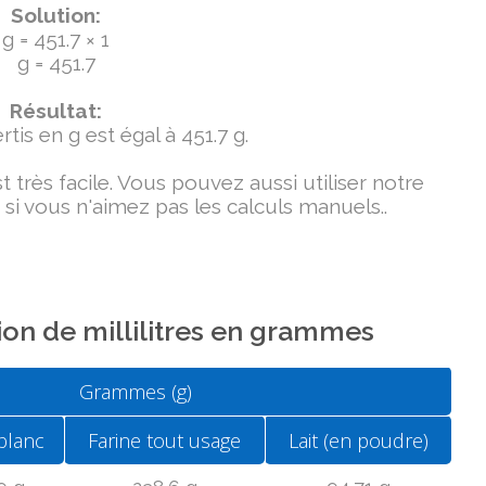
Solution:
g = 451.7 × 1
g = 451.7
Résultat:
tis en g est égal à 451.7 g.
très facile. Vous pouvez aussi utiliser notre
si vous n'aimez pas les calculs manuels..
on de millilitres en grammes
Grammes (g)
blanc
Farine tout usage
Lait (en poudre)