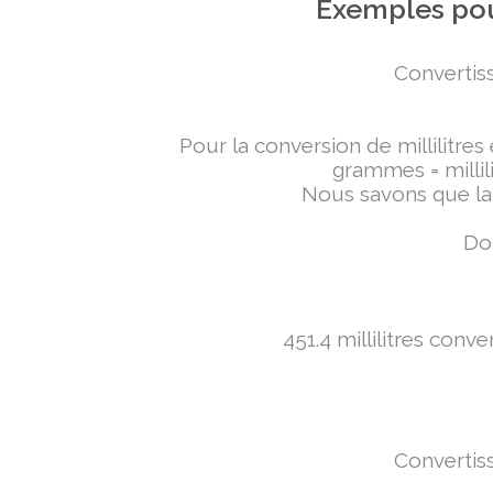
Exemples pou
Convertiss
Pour la conversion de millilitres
grammes = millili
Nous savons que la 
Don
451.4 millilitres conv
Convertiss