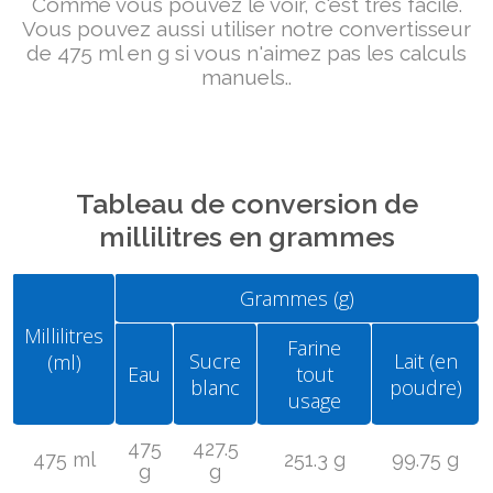
Comme vous pouvez le voir, c'est très facile.
Vous pouvez aussi utiliser notre convertisseur
de 475 ml en g si vous n'aimez pas les calculs
manuels..
Tableau de conversion de
millilitres en grammes
Grammes (g)
Millilitres
Farine
Sucre
Lait (en
(ml)
Eau
tout
blanc
poudre)
usage
475
427.5
475 ml
251.3 g
99.75 g
g
g