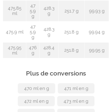
47
475.85
428.3
5.9
251.7 g
99.93 g
ml
g
g
47
428.3
475.9 ml
5.9
251.8 g
99.94 g
g
g
475.95
476
428.4
251.8 g
99.95 g
ml
g
g
Plus de conversions
470 ml en g
471 ml en g
472 ml en g
473 ml en g