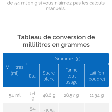
de 54 ml en g si vous n'aimez pas les calculs
manuels..
Tableau de conversion de
millilitres en grammes
Grammes (g)
Millilitres
Farine
Sucre
Lait (en
(ml)
Eau
tout
blanc
poudre)
usage
54
54 ml
48.6 g
28.57 g
11.34 g
g
54.
48.65