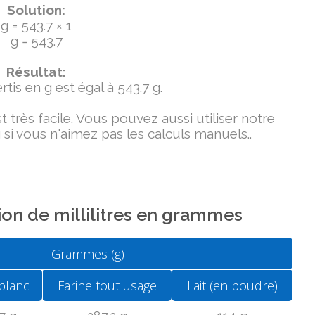
Solution:
g = 543.7 × 1
g = 543.7
Résultat:
tis en g est égal à 543.7 g.
très facile. Vous pouvez aussi utiliser notre
si vous n'aimez pas les calculs manuels..
on de millilitres en grammes
Grammes (g)
blanc
Farine tout usage
Lait (en poudre)