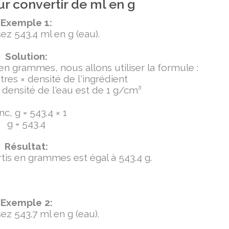
r convertir de ml en g
Exemple 1:
ez 543.4 ml en g (eau).
Solution:
 en grammes, nous allons utiliser la formule :
tres × densité de l'ingrédient
densité de l'eau est de 1 g/cm³
c, g = 543.4 × 1
g = 543.4
Résultat:
ertis en grammes est égal à 543.4 g.
Exemple 2:
ez 543.7 ml en g (eau).