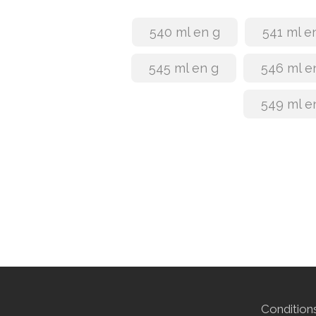
540 ml en g
541 ml e
545 ml en g
546 ml e
549 ml e
Conditions