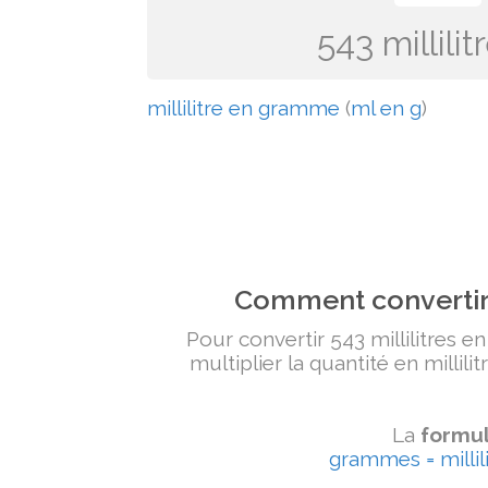
543 millil
millilitre en gramme
(
ml en g
)
Comment convertir 
Pour convertir 543 millilitres e
multiplier la quantité en millili
La
formul
grammes = millili