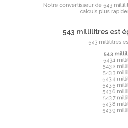
Notre convertisseur de 543 milli
calculs plus rapide
543 millilitres es
543 millilitres 
543 milli
543.1 mill
543.2 mill
543.3 mill
543.4 mill
543.5 mill
543.6 mill
543.7 mill
543.8 mill
543.9 mill