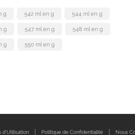
n g
542 ml en g
544 ml en g
n g
547 ml en g
548 ml en g
n g
550 ml en g
 d'Utilisation
Politique de Confidentialité
Nous Co