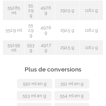
55
552.85
497.6
2.9
292.5 g
116.1 g
ml
g
g
55
497.6
552.9 ml
2.9
292.5 g
116.1 g
g
g
552.95
553
497.7
292.5 g
116.1 g
ml
g
g
Plus de conversions
550 ml en g
551 ml en g
553 ml en g
554 ml en g