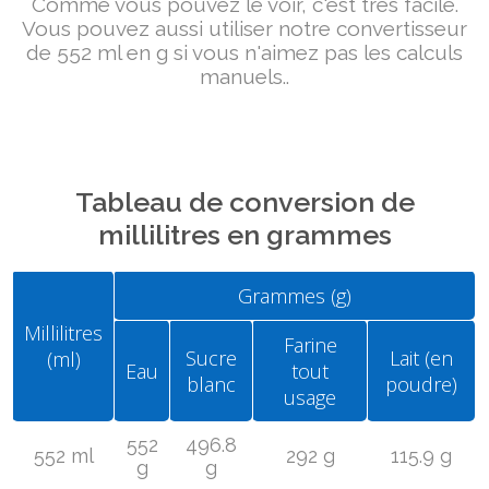
Comme vous pouvez le voir, c'est très facile.
Vous pouvez aussi utiliser notre convertisseur
de 552 ml en g si vous n'aimez pas les calculs
manuels..
Tableau de conversion de
millilitres en grammes
Grammes (g)
Millilitres
Farine
Sucre
Lait (en
(ml)
Eau
tout
blanc
poudre)
usage
552
496.8
552 ml
292 g
115.9 g
g
g