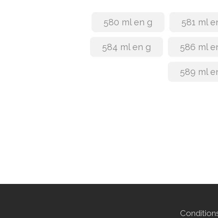
580 ml en g
581 ml e
584 ml en g
586 ml e
589 ml e
Conditions