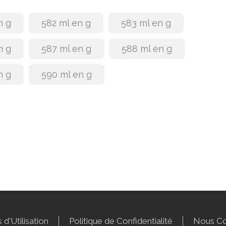
n g
582 ml en g
583 ml en g
n g
587 ml en g
588 ml en g
n g
590 ml en g
 d'Utilisation
Politique de Confidentialité
Nous Co