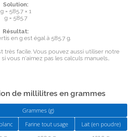
Solution:
g = 585.7 × 1
g = 585.7
Résultat:
tis en g est égal à 585.7 g.
très facile. Vous pouvez aussi utiliser notre
si vous n'aimez pas les calculs manuels..
on de millilitres en grammes
Grammes (g)
blanc
Farine tout usage
Lait (en poudre)