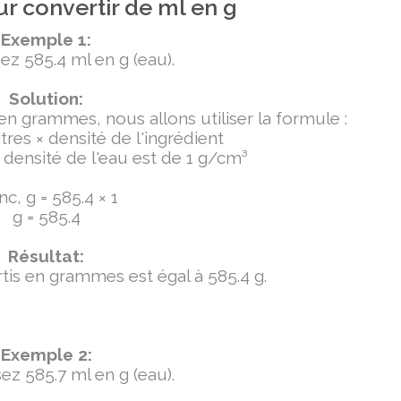
r convertir de ml en g
Exemple 1:
ez 585.4 ml en g (eau).
Solution:
 en grammes, nous allons utiliser la formule :
tres × densité de l'ingrédient
densité de l'eau est de 1 g/cm³
c, g = 585.4 × 1
g = 585.4
Résultat:
ertis en grammes est égal à 585.4 g.
Exemple 2:
ez 585.7 ml en g (eau).