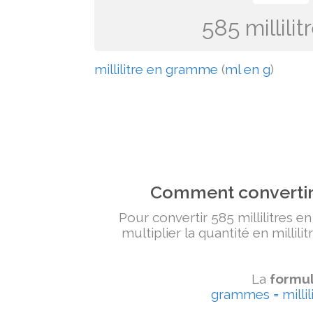
585 millil
millilitre en gramme
(
ml en g
)
Comment convertir 
Pour convertir 585 millilitres e
multiplier la quantité en millili
La
formul
grammes = millili