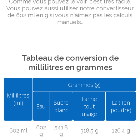
Comme vous pouvez le voir, c'est très facile.
Vous pouvez aussi utiliser notre convertisseur
de 602 ml en g si vous n'aimez pas les calculs
manuels..
Tableau de conversion de
millilitres en grammes
Grammes (g)
Millilitres
Farine
Sucre
Lait (en
(ml)
Eau
tout
blanc
poudre)
usage
602
541.8
602 ml
318.5 g
126.4 g
g
g