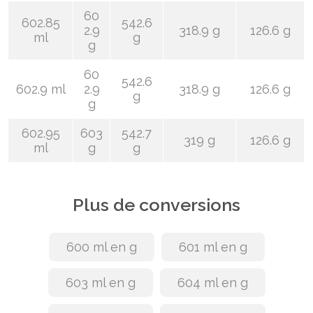
60
602.85
542.6
2.9
318.9 g
126.6 g
ml
g
g
60
542.6
602.9 ml
2.9
318.9 g
126.6 g
g
g
602.95
603
542.7
319 g
126.6 g
ml
g
g
Plus de conversions
600 ml en g
601 ml en g
603 ml en g
604 ml en g