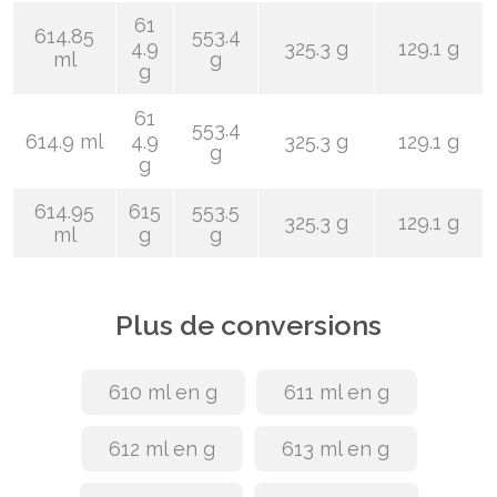
61
614.85
553.4
4.9
325.3 g
129.1 g
ml
g
g
61
553.4
614.9 ml
4.9
325.3 g
129.1 g
g
g
614.95
615
553.5
325.3 g
129.1 g
ml
g
g
Plus de conversions
610 ml en g
611 ml en g
612 ml en g
613 ml en g