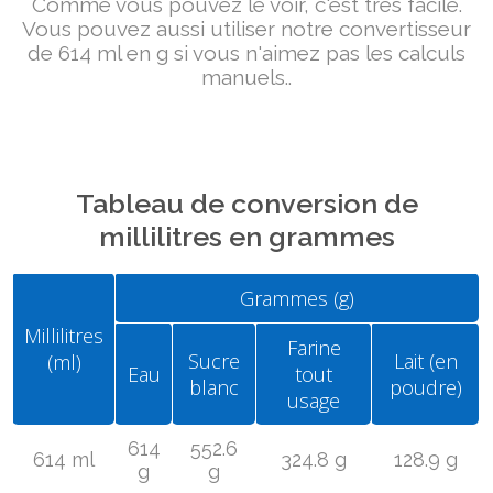
Comme vous pouvez le voir, c'est très facile.
Vous pouvez aussi utiliser notre convertisseur
de 614 ml en g si vous n'aimez pas les calculs
manuels..
Tableau de conversion de
millilitres en grammes
Grammes (g)
Millilitres
Farine
Sucre
Lait (en
(ml)
Eau
tout
blanc
poudre)
usage
614
552.6
614 ml
324.8 g
128.9 g
g
g