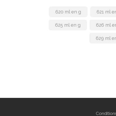
620 ml en g
621 ml e
625 ml en g
626 ml e
629 ml e
Conditions