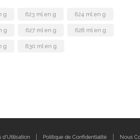
n g
623 ml en g
624 ml en g
n g
627 ml en g
628 ml en g
n g
630 ml en g
 d'Utilisation
Politique de Confidentialité
Nous Co