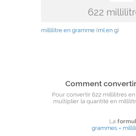
622 millil
millilitre en gramme
(
ml en g
)
Comment convertir 
Pour convertir 622 millilitres e
multiplier la quantité en millili
La
formul
grammes = millili