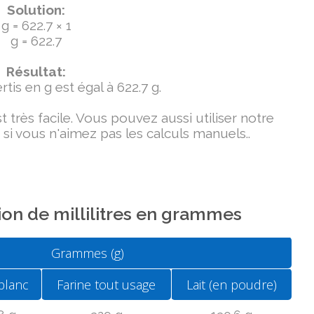
Solution:
g = 622.7 × 1
g = 622.7
Résultat:
tis en g est égal à 622.7 g.
très facile. Vous pouvez aussi utiliser notre
si vous n'aimez pas les calculs manuels..
on de millilitres en grammes
Grammes (g)
blanc
Farine tout usage
Lait (en poudre)