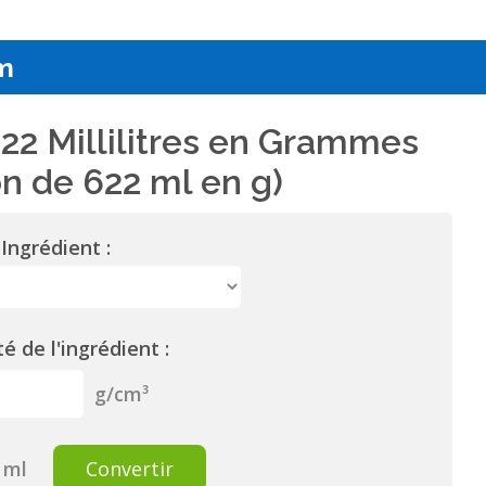
m
22 Millilitres en Grammes
n de 622 ml en g)
Ingrédient :
é de l'ingrédient :
g/cm³
ml
Convertir