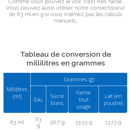
Comme vous pouvez le voir, c'est très facile.
Vous pouvez aussi utiliser notre convertisseur
de 63 ml en g si vous n'aimez pas les calculs
manuels..
Tableau de conversion de
millilitres en grammes
Grammes (g)
Millilitres
Farine
Sucre
Lait (en
(ml)
Eau
tout
blanc
poudre)
usage
63
63 ml
56.7 g
33.33 g
13.23 g
g