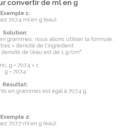
r convertir de ml en g
Exemple 1:
ez 707.4 ml en g (eau).
Solution:
 en grammes, nous allons utiliser la formule :
tres × densité de l'ingrédient
densité de l'eau est de 1 g/cm³
c, g = 707.4 × 1
g = 707.4
Résultat:
ertis en grammes est égal à 707.4 g.
Exemple 2:
ez 707.7 ml en g (eau).