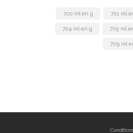
700 ml en g
701 ml e
704 ml en g
705 ml e
709 ml e
Conditions