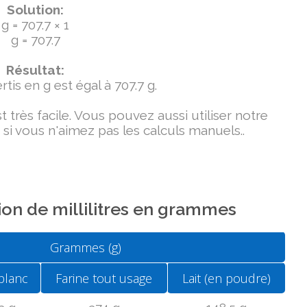
Solution:
g = 707.7 × 1
g = 707.7
Résultat:
tis en g est égal à 707.7 g.
très facile. Vous pouvez aussi utiliser notre
si vous n'aimez pas les calculs manuels..
on de millilitres en grammes
Grammes (g)
blanc
Farine tout usage
Lait (en poudre)