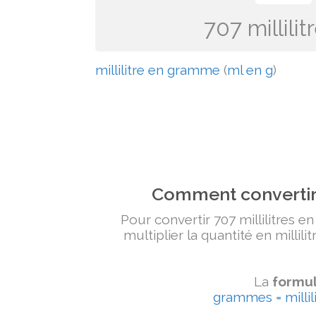
707 millil
millilitre en gramme
(
ml en g
)
Comment convertir 
Pour convertir 707 millilitres e
multiplier la quantité en millili
La
formul
grammes = millili