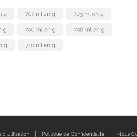
n g
702 ml en g
703 ml en g
n g
706 ml en g
708 ml en g
n g
710 ml en g
 d'Utilisation
Politique de Confidentialité
Nous Co