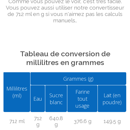
Comme vous pouvez le voir, c'est très facile.
Vous pouvez aussi utiliser notre convertisseur
de 712 ml en g si vous n'aimez pas les calculs
manuels..
Tableau de conversion de
millilitres en grammes
Grammes (g)
Millilitres
Farine
Sucre
Lait (en
(ml)
Eau
tout
blanc
poudre)
usage
712
640.8
712 ml
376.6 g
149.5 g
g
g