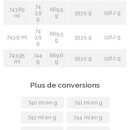
74
743.85
669.5
3.9
393.5 g
156.2 g
ml
g
g
74
669.5
743.9 ml
3.9
393.5 g
156.2 g
g
g
743.95
744
669.6
393.5 g
156.2 g
ml
g
g
Plus de conversions
740 ml en g
741 ml en g
742 ml en g
744 ml en g