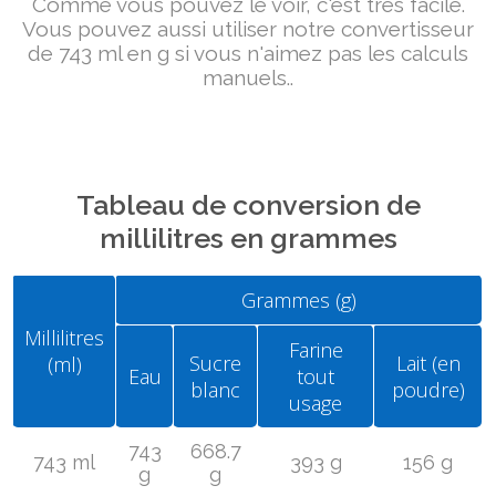
Comme vous pouvez le voir, c'est très facile.
Vous pouvez aussi utiliser notre convertisseur
de 743 ml en g si vous n'aimez pas les calculs
manuels..
Tableau de conversion de
millilitres en grammes
Grammes (g)
Millilitres
Farine
Sucre
Lait (en
(ml)
Eau
tout
blanc
poudre)
usage
743
668.7
743 ml
393 g
156 g
g
g