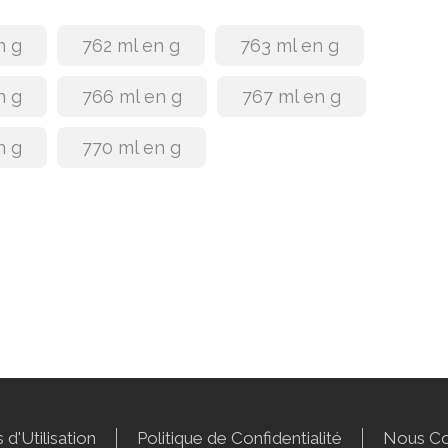
n g
762 ml en g
763 ml en g
n g
766 ml en g
767 ml en g
n g
770 ml en g
 d'Utilisation
Politique de Confidentialité
Nous Co