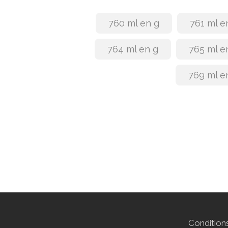
760 ml en g
761 ml e
764 ml en g
765 ml e
769 ml e
Conditions