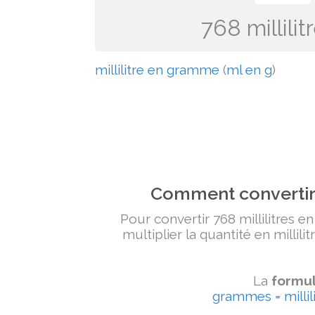
768 millili
millilitre en gramme
(
ml en g
)
Comment convertir 
Pour convertir 768 millilitres e
multiplier la quantité en millili
La
formul
grammes = millili