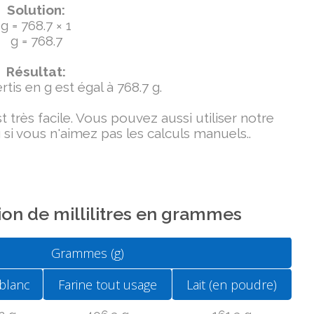
Solution:
g = 768.7 × 1
g = 768.7
Résultat:
tis en g est égal à 768.7 g.
très facile. Vous pouvez aussi utiliser notre
si vous n'aimez pas les calculs manuels..
on de millilitres en grammes
Grammes (g)
blanc
Farine tout usage
Lait (en poudre)