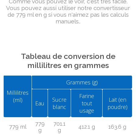
Comme vous pouvez le voir, c'est très facile.
Vous pouvez aussi utiliser notre convertisseur
de 779 ml en g si vous n'aimez pas les calculs
manuels..
Tableau de conversion de
millilitres en grammes
Grammes (g)
Millilitres
Farine
Sucre
Lait (en
(ml)
Eau
tout
blanc
poudre)
usage
779
701.1
779 ml
412.1 g
163.6 g
g
g