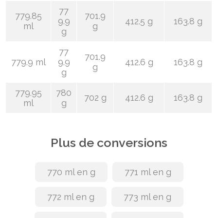
77
779.85
701.9
9.9
412.5 g
163.8 g
ml
g
g
77
701.9
779.9 ml
9.9
412.6 g
163.8 g
g
g
779.95
780
702 g
412.6 g
163.8 g
ml
g
Plus de conversions
770 ml en g
771 ml en g
772 ml en g
773 ml en g