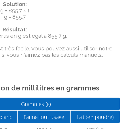
Solution:
g = 855.7 × 1
g = 855.7
Résultat:
tis en g est égal à 855.7 g.
très facile. Vous pouvez aussi utiliser notre
si vous n'aimez pas les calculs manuels..
on de millilitres en grammes
Grammes (g)
blanc
Farine tout usage
Lait (en poudre)