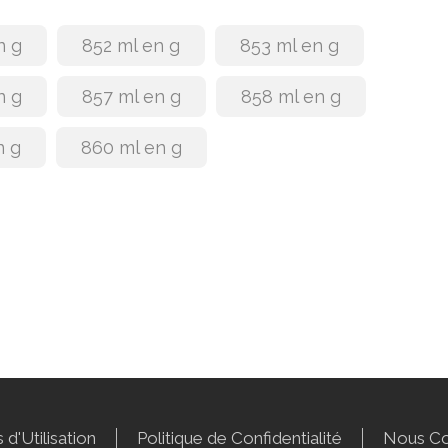
n g
852 ml en g
853 ml en g
n g
857 ml en g
858 ml en g
n g
860 ml en g
 d'Utilisation
Politique de Confidentialité
Nous Co