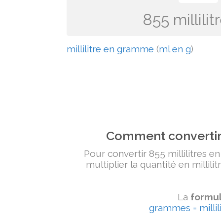
855 millil
millilitre en gramme
(
ml en g
)
Comment convertir 
Pour convertir 855 millilitres e
multiplier la quantité en millili
La
formul
grammes = millili