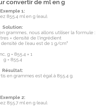
r convertir de ml en g
Exemple 1:
ez 855.4 ml en g (eau).
Solution:
 en grammes, nous allons utiliser la formule :
tres × densité de l'ingrédient
densité de l'eau est de 1 g/cm³
c, g = 855.4 × 1
g = 855.4
Résultat:
ertis en grammes est égal à 855.4 g.
Exemple 2:
ez 855.7 ml en g (eau).