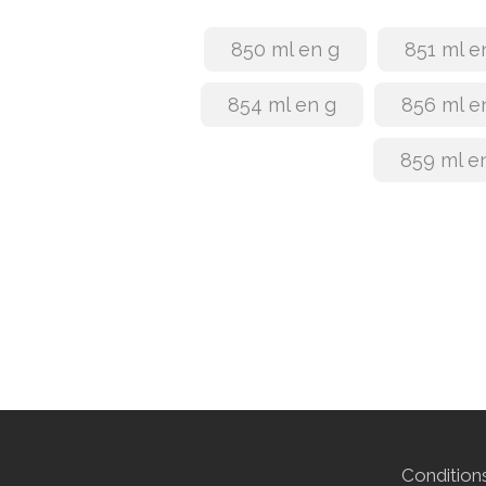
850 ml en g
851 ml e
854 ml en g
856 ml e
859 ml e
Conditions