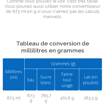
Comme vous pouvez le voir, c'est très facile.
Vous pouvez aussi utiliser notre convertisseur
de 873 ml en g si vous n'aimez pas les calculs
manuels..
Tableau de conversion de
millilitres en grammes
Grammes (g)
Millilitres
Farine
Sucre
Lait (en
(ml)
Eau
tout
blanc
poudre)
usage
873
785.7
873 ml
461.8 g
183.3 g
g
g