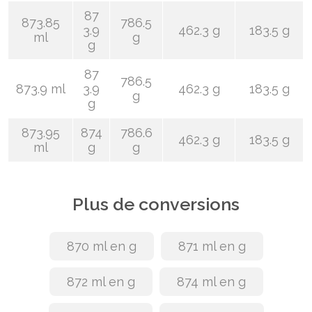
87
873.85
786.5
3.9
462.3 g
183.5 g
ml
g
g
87
786.5
873.9 ml
3.9
462.3 g
183.5 g
g
g
873.95
874
786.6
462.3 g
183.5 g
ml
g
g
Plus de conversions
870 ml en g
871 ml en g
872 ml en g
874 ml en g