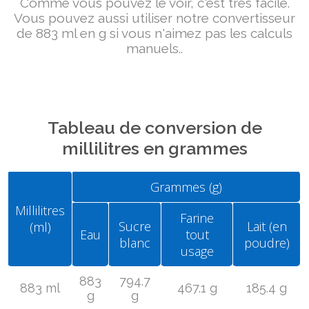
Comme vous pouvez le voir, c'est très facile.
Vous pouvez aussi utiliser notre convertisseur
de 883 ml en g si vous n'aimez pas les calculs
manuels..
Tableau de conversion de
millilitres en grammes
Grammes (g)
Millilitres
Farine
Sucre
Lait (en
(ml)
Eau
tout
blanc
poudre)
usage
883
794.7
883 ml
467.1 g
185.4 g
g
g