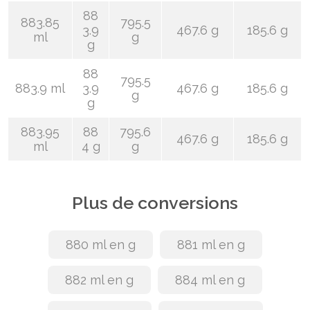
88
883.85
795.5
3.9
467.6 g
185.6 g
ml
g
g
88
795.5
883.9 ml
3.9
467.6 g
185.6 g
g
g
883.95
88
795.6
467.6 g
185.6 g
ml
4 g
g
Plus de conversions
880 ml en g
881 ml en g
882 ml en g
884 ml en g