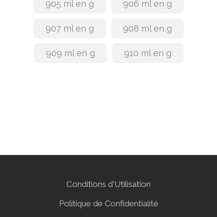
905 ml en g
906 ml en g
907 ml en g
908 ml en g
909 ml en g
910 ml en g
Conditions d'Utilisation
Politique de Confidentialité