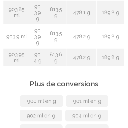
90
903.85
813.5
3.9
478.1 g
189.8 g
ml
g
g
90
813.5
903.9 ml
3.9
478.2 g
189.8 g
g
g
903.95
90
813.6
478.2 g
189.8 g
ml
4 g
g
Plus de conversions
900 ml en g
901 ml en g
902 ml en g
904 ml en g