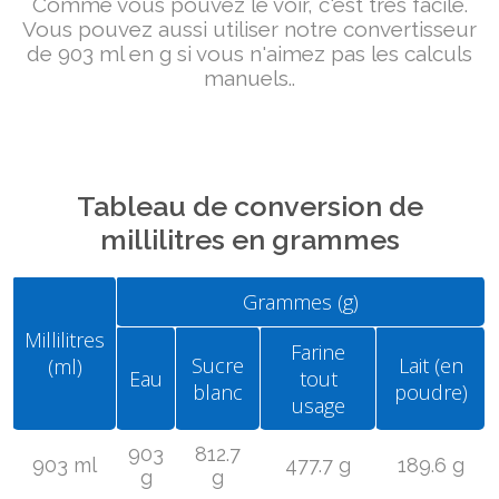
Comme vous pouvez le voir, c'est très facile.
Vous pouvez aussi utiliser notre convertisseur
de 903 ml en g si vous n'aimez pas les calculs
manuels..
Tableau de conversion de
millilitres en grammes
Grammes (g)
Millilitres
Farine
Sucre
Lait (en
(ml)
Eau
tout
blanc
poudre)
usage
903
812.7
903 ml
477.7 g
189.6 g
g
g