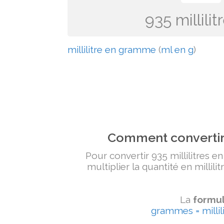
935 millil
millilitre en gramme
(
ml en g
)
Comment convertir 
Pour convertir 935 millilitres e
multiplier la quantité en millili
La
formul
grammes = millili