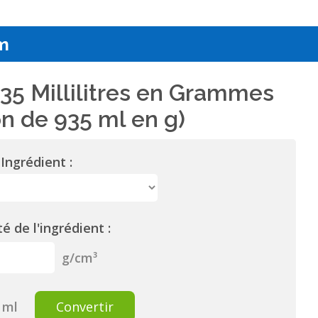
m
35 Millilitres en Grammes
n de 935 ml en g)
Ingrédient :
é de l'ingrédient :
g/cm³
ml
Convertir