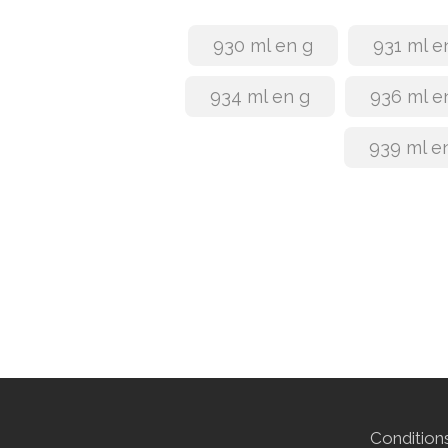
930 ml en g
931 ml e
934 ml en g
936 ml e
939 ml e
Conditions