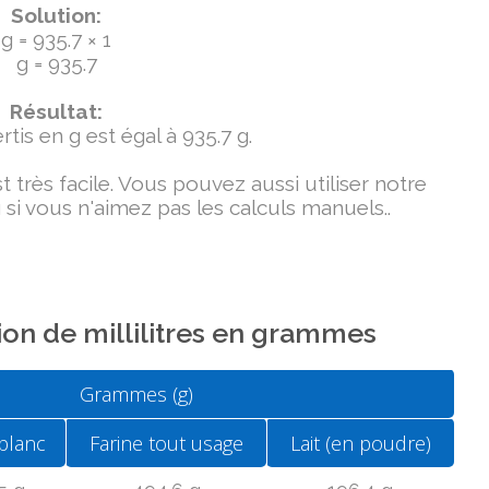
Solution:
g = 935.7 × 1
g = 935.7
Résultat:
tis en g est égal à 935.7 g.
très facile. Vous pouvez aussi utiliser notre
si vous n'aimez pas les calculs manuels..
on de millilitres en grammes
Grammes (g)
blanc
Farine tout usage
Lait (en poudre)