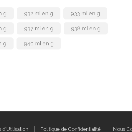
n g
932 ml en g
933 ml en g
n g
937 ml en g
938 ml en g
n g
940 ml en g
 d'Utilisation
Politique de Confidentialité
Nous Co