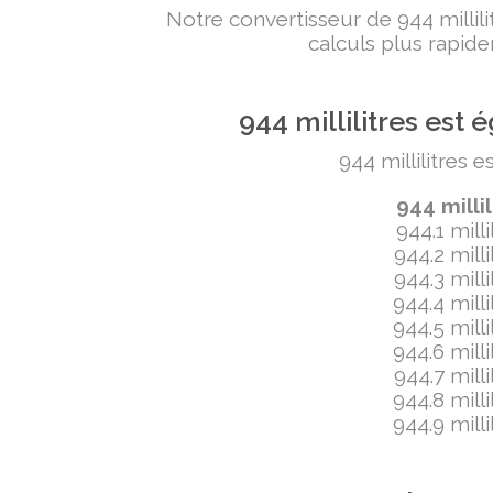
Notre convertisseur de 944 milli
calculs plus rapide
944 millilitres es
944 millilitres 
944 milli
944.1 mill
944.2 mill
944.3 mill
944.4 mill
944.5 mill
944.6 mill
944.7 mill
944.8 mill
944.9 mill