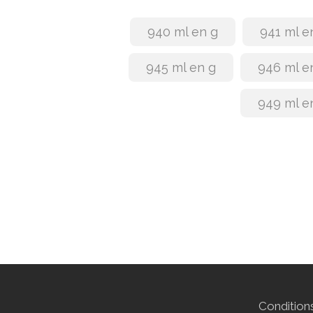
940 ml en g
941 ml e
945 ml en g
946 ml e
949 ml e
Conditions