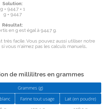
Solution:
g = 944.7 × 1
g = 944.7
Résultat:
tis en g est égal à 944.7 g.
très facile. Vous pouvez aussi utiliser notre
si vous n'aimez pas les calculs manuels..
on de millilitres en grammes
Grammes (g)
blanc
Farine tout usage
Lait (en poudre)