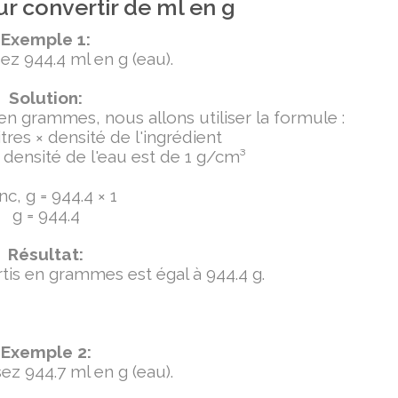
r convertir de ml en g
Exemple 1:
ez 944.4 ml en g (eau).
Solution:
 en grammes, nous allons utiliser la formule :
tres × densité de l'ingrédient
densité de l'eau est de 1 g/cm³
c, g = 944.4 × 1
g = 944.4
Résultat:
ertis en grammes est égal à 944.4 g.
Exemple 2:
ez 944.7 ml en g (eau).