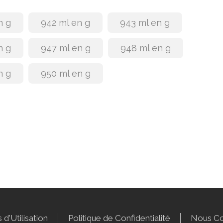
n g
942 ml en g
943 ml en g
n g
947 ml en g
948 ml en g
n g
950 ml en g
 d'Utilisation
Politique de Confidentialité
Nous Co