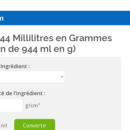
m
44 Millilitres en Grammes
n de 944 ml en g)
Ingrédient :
é de l'ingrédient :
g/cm³
ml
Convertir