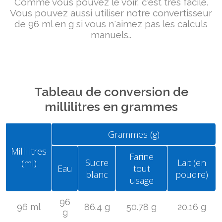
Comme vous pouvez le voir, c'est très facile.
Vous pouvez aussi utiliser notre convertisseur
de 96 ml en g si vous n'aimez pas les calculs
manuels..
Tableau de conversion de
millilitres en grammes
Grammes (g)
Millilitres
Farine
Sucre
Lait (en
(ml)
Eau
tout
blanc
poudre)
usage
96
96 ml
86.4 g
50.78 g
20.16 g
g