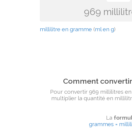
969 millili
millilitre en gramme
(
ml en g
)
Comment convertir 
Pour convertir 969 millilitres e
multiplier la quantité en millili
La
formul
grammes = millili