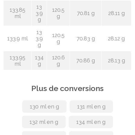
13
133.85
120.5
3.9
70.81 g
28.11 g
ml
g
g
13
120.5
133.9 ml
3.9
70.83 g
28.12 g
g
g
133.95
134
120.6
70.86 g
28.13 g
ml
g
g
Plus de conversions
130 ml en g
131 ml en g
132 ml en g
134 ml en g