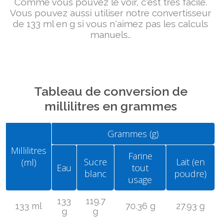
Comme vous pouvez le voir, c'est très facile.
Vous pouvez aussi utiliser notre convertisseur
de 133 ml en g si vous n'aimez pas les calculs
manuels..
Tableau de conversion de
millilitres en grammes
Grammes (g)
Millilitres
Farine
Sucre
Lait (en
(ml)
Eau
tout
blanc
poudre)
usage
133
119.7
133 ml
70.36 g
27.93 g
g
g