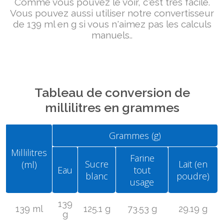
Comme vous pouvez le voir, c'est très facile.
Vous pouvez aussi utiliser notre convertisseur
de 139 ml en g si vous n'aimez pas les calculs
manuels..
Tableau de conversion de
millilitres en grammes
Grammes (g)
Millilitres
Farine
Sucre
Lait (en
(ml)
Eau
tout
blanc
poudre)
usage
139
139 ml
125.1 g
73.53 g
29.19 g
g