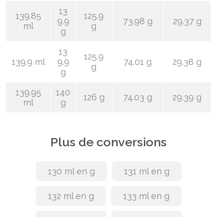
13
139.85
125.9
9.9
73.98 g
29.37 g
ml
g
g
13
125.9
139.9 ml
9.9
74.01 g
29.38 g
g
g
139.95
140
126 g
74.03 g
29.39 g
ml
g
Plus de conversions
130 ml en g
131 ml en g
132 ml en g
133 ml en g