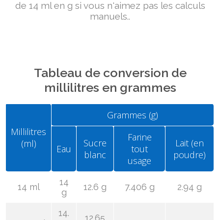
de 14 ml en g si vous n'aimez pas les calculs
manuels..
Tableau de conversion de
millilitres en grammes
Grammes (g)
Millilitres
Farine
Sucre
Lait (en
(ml)
Eau
tout
blanc
poudre)
usage
14
14 ml
12.6 g
7.406 g
2.94 g
g
14.
12.65