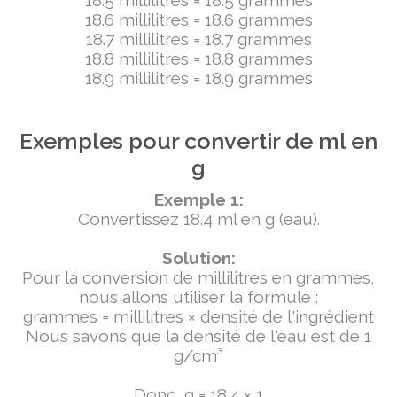
18.5 millilitres = 18.5 grammes
18.6 millilitres = 18.6 grammes
18.7 millilitres = 18.7 grammes
18.8 millilitres = 18.8 grammes
18.9 millilitres = 18.9 grammes
Exemples pour convertir de ml en
g
Exemple 1:
Convertissez 18.4 ml en g (eau).
Solution:
Pour la conversion de millilitres en grammes,
nous allons utiliser la formule :
grammes = millilitres × densité de l'ingrédient
Nous savons que la densité de l'eau est de 1
g/cm³
Donc, g = 18.4 × 1