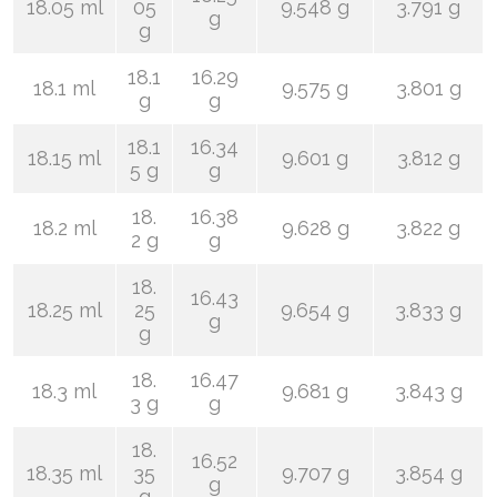
18.05 ml
05
9.548 g
3.791 g
g
g
18.1
16.29
18.1 ml
9.575 g
3.801 g
g
g
18.1
16.34
18.15 ml
9.601 g
3.812 g
5 g
g
18.
16.38
18.2 ml
9.628 g
3.822 g
2 g
g
18.
16.43
18.25 ml
25
9.654 g
3.833 g
g
g
18.
16.47
18.3 ml
9.681 g
3.843 g
3 g
g
18.
16.52
18.35 ml
35
9.707 g
3.854 g
g
g