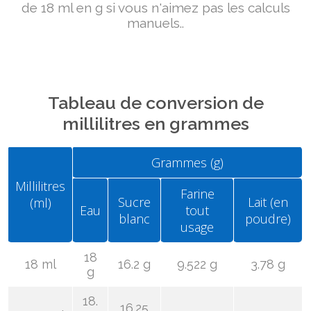
de 18 ml en g si vous n'aimez pas les calculs
manuels..
Tableau de conversion de
millilitres en grammes
Grammes (g)
Millilitres
Farine
Sucre
Lait (en
(ml)
Eau
tout
blanc
poudre)
usage
18
18 ml
16.2 g
9.522 g
3.78 g
g
18.
16.25