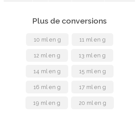
Plus de conversions
10 ml en g
11 ml en g
12 ml en g
13 ml en g
14 ml en g
15 ml en g
16 ml en g
17 ml en g
19 ml en g
20 ml en g