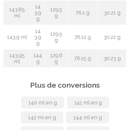
14
143.85
129.5
3.9
76.1 g
30.21 g
ml
g
g
14
129.5
143.9 ml
3.9
76.12 g
30.22 g
g
g
143.95
144
129.6
76.15 g
30.23 g
ml
g
g
Plus de conversions
140 ml en g
141 ml en g
142 ml en g
144 ml en g