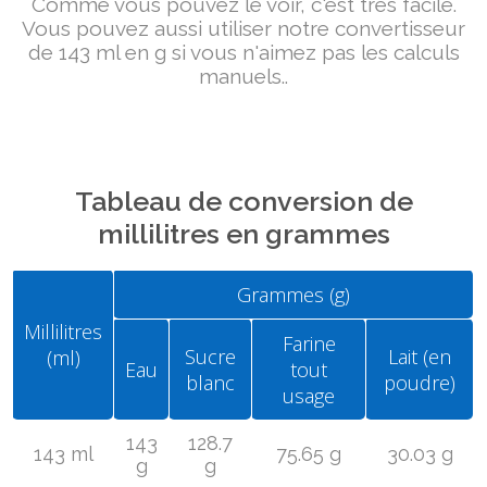
Comme vous pouvez le voir, c'est très facile.
Vous pouvez aussi utiliser notre convertisseur
de 143 ml en g si vous n'aimez pas les calculs
manuels..
Tableau de conversion de
millilitres en grammes
Grammes (g)
Millilitres
Farine
Sucre
Lait (en
(ml)
Eau
tout
blanc
poudre)
usage
143
128.7
143 ml
75.65 g
30.03 g
g
g