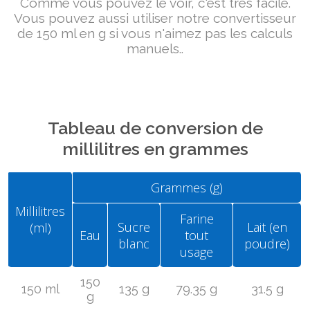
Comme vous pouvez le voir, c'est très facile.
Vous pouvez aussi utiliser notre convertisseur
de 150 ml en g si vous n'aimez pas les calculs
manuels..
Tableau de conversion de
millilitres en grammes
Grammes (g)
Millilitres
Farine
Sucre
Lait (en
(ml)
Eau
tout
blanc
poudre)
usage
150
150 ml
135 g
79.35 g
31.5 g
g