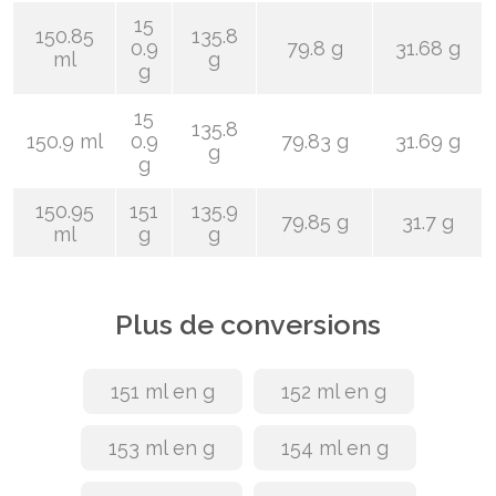
15
150.85
135.8
0.9
79.8 g
31.68 g
ml
g
g
15
135.8
150.9 ml
0.9
79.83 g
31.69 g
g
g
150.95
151
135.9
79.85 g
31.7 g
ml
g
g
Plus de conversions
151 ml en g
152 ml en g
153 ml en g
154 ml en g