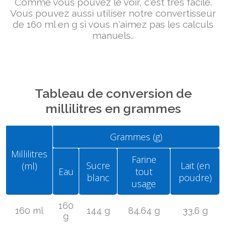
Comme vous pouvez le voir, c'est très facile.
Vous pouvez aussi utiliser notre convertisseur
de 160 ml en g si vous n'aimez pas les calculs
manuels..
Tableau de conversion de
millilitres en grammes
Grammes (g)
Millilitres
Farine
Sucre
Lait (en
(ml)
Eau
tout
blanc
poudre)
usage
160
160 ml
144 g
84.64 g
33.6 g
g