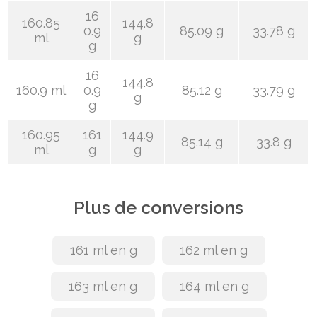
16
160.85
144.8
0.9
85.09 g
33.78 g
ml
g
g
16
144.8
160.9 ml
0.9
85.12 g
33.79 g
g
g
160.95
161
144.9
85.14 g
33.8 g
ml
g
g
Plus de conversions
161 ml en g
162 ml en g
163 ml en g
164 ml en g