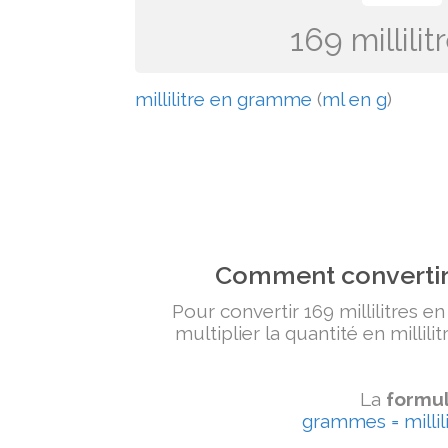
169 millil
millilitre en gramme
(
ml en g
)
Comment convertir 
Pour convertir 169 millilitres e
multiplier la quantité en millili
La
formul
grammes = millili