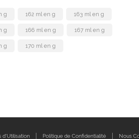
n g
162 ml en g
163 ml en g
n g
166 ml en g
167 ml en g
n g
170 ml en g
 d'Utilisation
Politique de Confidentialité
Nous Co