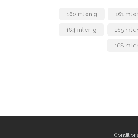
160 ml en g
161 ml e
164 ml en g
165 ml e
168 ml e
Conditions