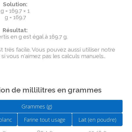
Solution:
g = 169.7 × 1
g = 169.7
Résultat:
tis en g est égal à 169.7 g.
très facile. Vous pouvez aussi utiliser notre
si vous n'aimez pas les calculs manuels..
on de millilitres en grammes
Grammes (g)
blanc
Farine tout usage
Lait (en poudre)