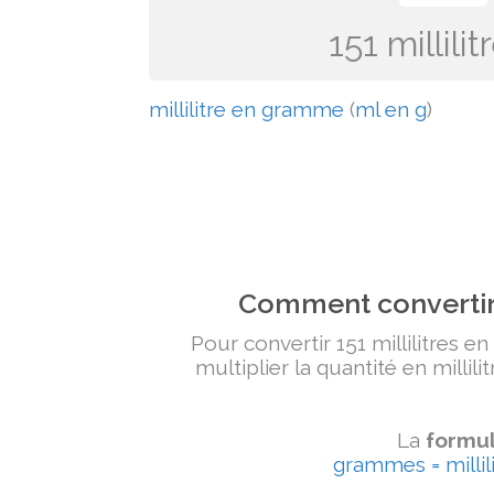
151 millil
millilitre en gramme
(
ml en g
)
Comment convertir 
Pour convertir 151 millilitres e
multiplier la quantité en millili
La
formul
grammes = millili