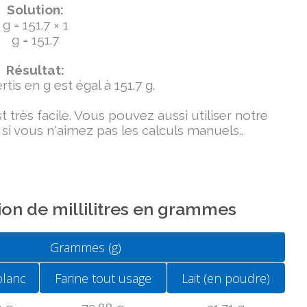
Solution:
g = 151.7 × 1
g = 151.7
Résultat:
tis en g est égal à 151.7 g.
très facile. Vous pouvez aussi utiliser notre
si vous n'aimez pas les calculs manuels..
on de millilitres en grammes
Grammes (g)
blanc
Farine tout usage
Lait (en poudre)