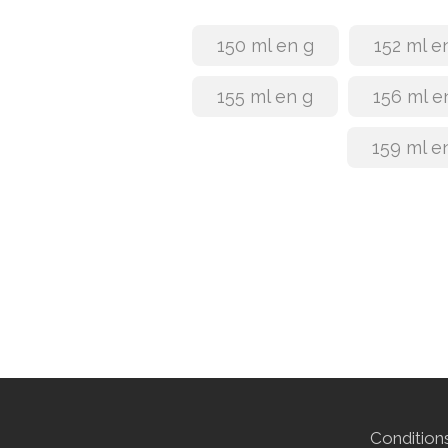
150 ml en g
152 ml e
155 ml en g
156 ml e
159 ml e
Conditions