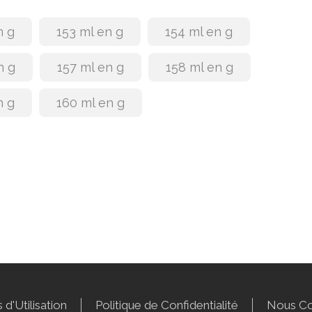
n g
153 ml en g
154 ml en g
n g
157 ml en g
158 ml en g
n g
160 ml en g
 d'Utilisation
Politique de Confidentialité
Nous Co