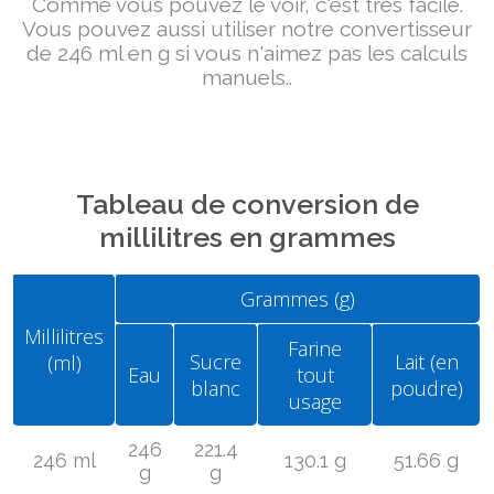
Comme vous pouvez le voir, c'est très facile.
Vous pouvez aussi utiliser notre convertisseur
de 246 ml en g si vous n'aimez pas les calculs
manuels..
Tableau de conversion de
millilitres en grammes
Grammes (g)
Millilitres
Farine
Sucre
Lait (en
(ml)
Eau
tout
blanc
poudre)
usage
246
221.4
246 ml
130.1 g
51.66 g
g
g