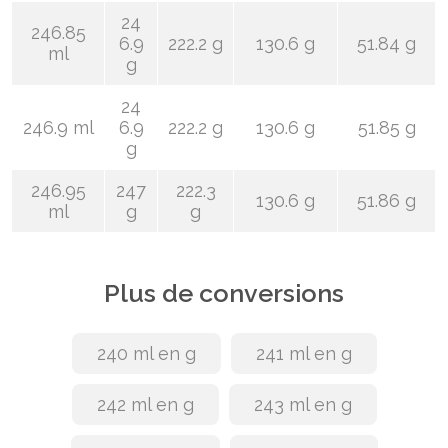
24
246.85
6.9
222.2 g
130.6 g
51.84 g
ml
g
24
246.9 ml
6.9
222.2 g
130.6 g
51.85 g
g
246.95
247
222.3
130.6 g
51.86 g
ml
g
g
Plus de conversions
240 ml en g
241 ml en g
242 ml en g
243 ml en g