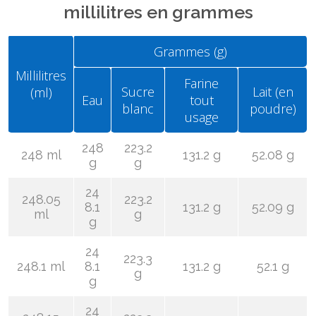
millilitres en grammes
Grammes (g)
Millilitres
Farine
Sucre
Lait (en
(ml)
Eau
tout
blanc
poudre)
usage
248
223.2
248 ml
131.2 g
52.08 g
g
g
24
248.05
223.2
8.1
131.2 g
52.09 g
ml
g
g
24
223.3
248.1 ml
8.1
131.2 g
52.1 g
g
g
24