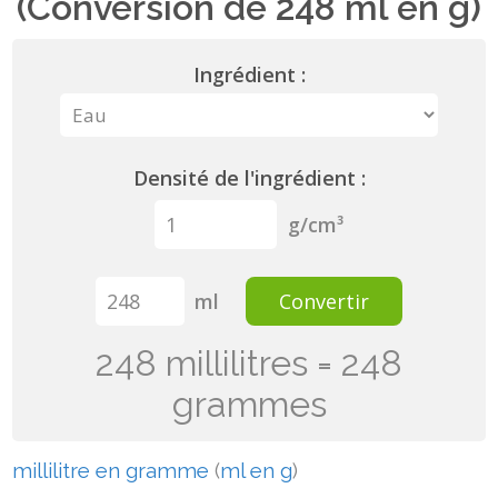
(Conversion de 248 ml en g)
Ingrédient :
Densité de l'ingrédient :
g/cm³
ml
Convertir
248 millilitres = 248
grammes
millilitre en gramme
(
ml en g
)