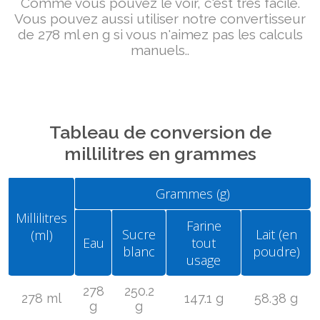
Comme vous pouvez le voir, c'est très facile.
Vous pouvez aussi utiliser notre convertisseur
de 278 ml en g si vous n'aimez pas les calculs
manuels..
Tableau de conversion de
millilitres en grammes
Grammes (g)
Millilitres
Farine
Sucre
Lait (en
(ml)
Eau
tout
blanc
poudre)
usage
278
250.2
278 ml
147.1 g
58.38 g
g
g