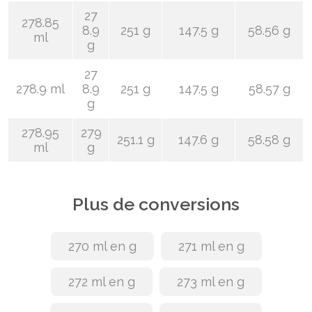
27
278.85
8.9
251 g
147.5 g
58.56 g
ml
g
27
278.9 ml
8.9
251 g
147.5 g
58.57 g
g
278.95
279
251.1 g
147.6 g
58.58 g
ml
g
Plus de conversions
270 ml en g
271 ml en g
272 ml en g
273 ml en g