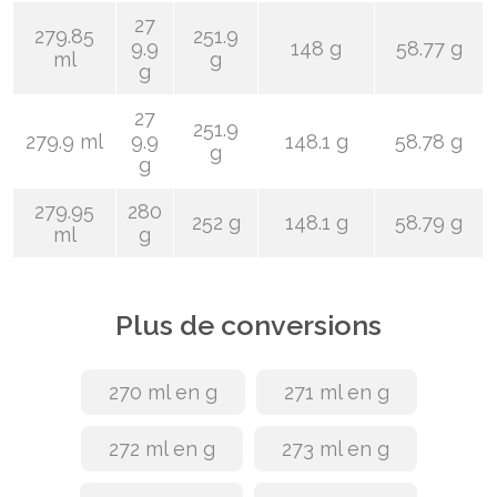
27
279.85
251.9
9.9
148 g
58.77 g
ml
g
g
27
251.9
279.9 ml
9.9
148.1 g
58.78 g
g
g
279.95
280
252 g
148.1 g
58.79 g
ml
g
Plus de conversions
270 ml en g
271 ml en g
272 ml en g
273 ml en g