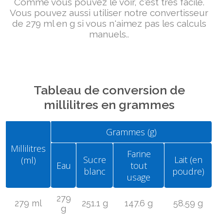
Comme vous pouvez le voir, c'est très facile.
Vous pouvez aussi utiliser notre convertisseur
de 279 ml en g si vous n'aimez pas les calculs
manuels..
Tableau de conversion de
millilitres en grammes
Grammes (g)
Millilitres
Farine
Sucre
Lait (en
(ml)
Eau
tout
blanc
poudre)
usage
279
279 ml
251.1 g
147.6 g
58.59 g
g