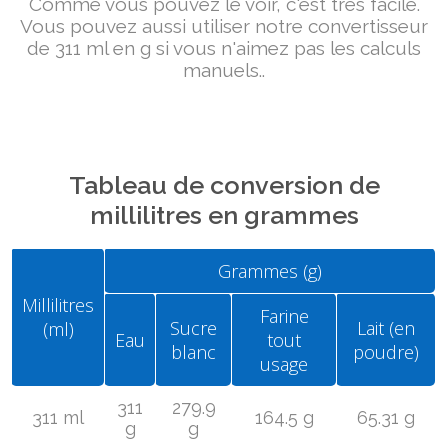
Comme vous pouvez le voir, c'est très facile.
Vous pouvez aussi utiliser notre convertisseur
de 311 ml en g si vous n'aimez pas les calculs
manuels..
Tableau de conversion de
millilitres en grammes
Grammes (g)
Millilitres
Farine
Sucre
Lait (en
(ml)
Eau
tout
blanc
poudre)
usage
311
279.9
311 ml
164.5 g
65.31 g
g
g