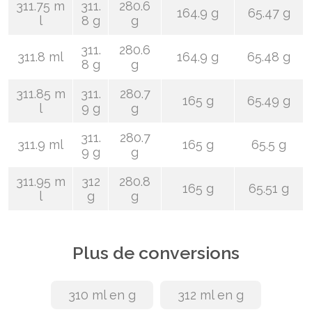
311.75 m
311.
280.6
164.9 g
65.47 g
l
8 g
g
311.
280.6
311.8 ml
164.9 g
65.48 g
8 g
g
311.85 m
311.
280.7
165 g
65.49 g
l
9 g
g
311.
280.7
311.9 ml
165 g
65.5 g
9 g
g
311.95 m
312
280.8
165 g
65.51 g
l
g
g
Plus de conversions
310 ml en g
312 ml en g