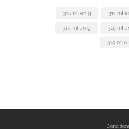
310 ml en g
311 ml e
314 ml en g
315 ml e
319 ml e
Conditions