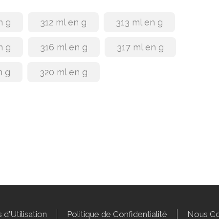
n g
312 ml en g
313 ml en g
n g
316 ml en g
317 ml en g
n g
320 ml en g
 d'Utilisation
Politique de Confidentialité
Nous Co