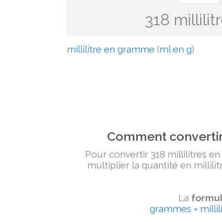
318 millil
millilitre en gramme
(
ml en g
)
Comment convertir 
Pour convertir 318 millilitres e
multiplier la quantité en millili
La
formul
grammes = millili