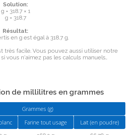
Solution:
g = 318.7 × 1
g = 318.7
Résultat:
tis en g est égal à 318.7 g.
très facile. Vous pouvez aussi utiliser notre
si vous n'aimez pas les calculs manuels..
on de millilitres en grammes
Grammes (g)
blanc
Farine tout usage
Lait (en poudre)