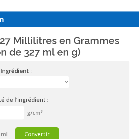
m
27 Millilitres en Grammes
n de 327 ml en g)
Ingrédient :
é de l'ingrédient :
g/cm³
ml
Convertir