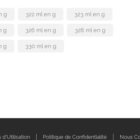
n g
322 ml en g
323 ml en g
n g
326 ml en g
328 ml en g
n g
330 ml en g
 d'Utilisation
Politique de Confidentialité
Nous Co