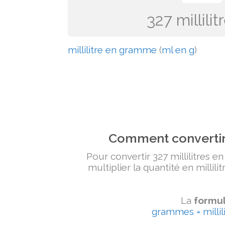
327 millil
millilitre en gramme
(
ml en g
)
Comment convertir 
Pour convertir 327 millilitres e
multiplier la quantité en millili
La
formul
grammes = millili