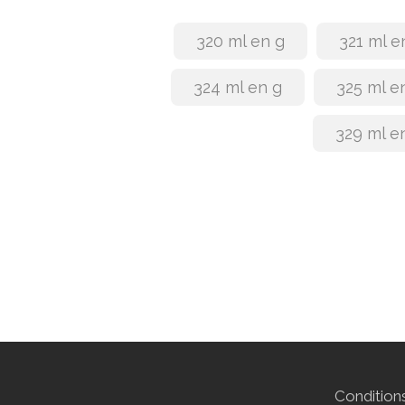
320 ml en g
321 ml e
324 ml en g
325 ml e
329 ml e
Conditions