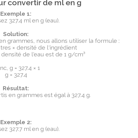
r convertir de ml en g
Exemple 1:
ez 327.4 ml en g (eau).
Solution:
 en grammes, nous allons utiliser la formule :
tres × densité de l'ingrédient
densité de l'eau est de 1 g/cm³
c, g = 327.4 × 1
g = 327.4
Résultat:
ertis en grammes est égal à 327.4 g.
Exemple 2:
ez 327.7 ml en g (eau).