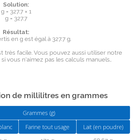
Solution:
g = 327.7 × 1
g = 327.7
Résultat:
tis en g est égal à 327.7 g.
très facile. Vous pouvez aussi utiliser notre
si vous n'aimez pas les calculs manuels..
on de millilitres en grammes
Grammes (g)
blanc
Farine tout usage
Lait (en poudre)